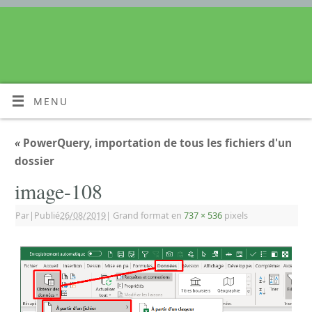
MENU
«
PowerQuery, importation de tous les fichiers d'un
dossier
image-108
Par
|
Publié
26/08/2019
|
Grand format en
737 × 536
pixels