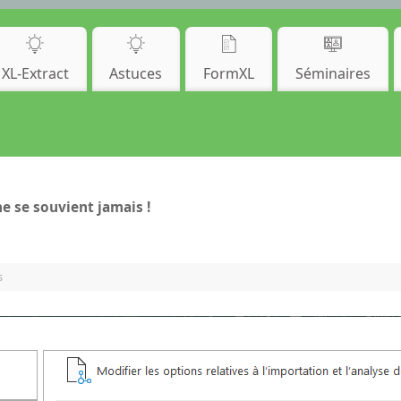
XL-Extract
Astuces
FormXL
Séminaires
e se souvient jamais !
s