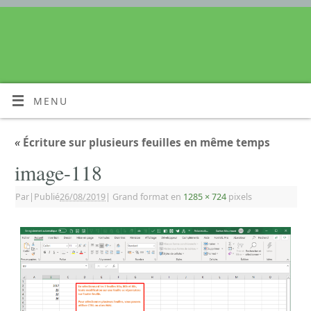
MENU
«
Écriture sur plusieurs feuilles en même temps
image-118
Par
|
Publié
26/08/2019
|
Grand format en
1285 × 724
pixels