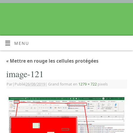
MENU
«
Mettre en rouge les cellules protégées
image-121
Par
|
Publié
26/08/2019
|
Grand format en
1279 × 722
pixels