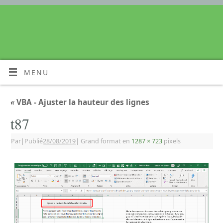
MENU
«
VBA - Ajuster la hauteur des lignes
t87
Par
|
Publié
28/08/2019
|
Grand format en
1287 × 723
pixels