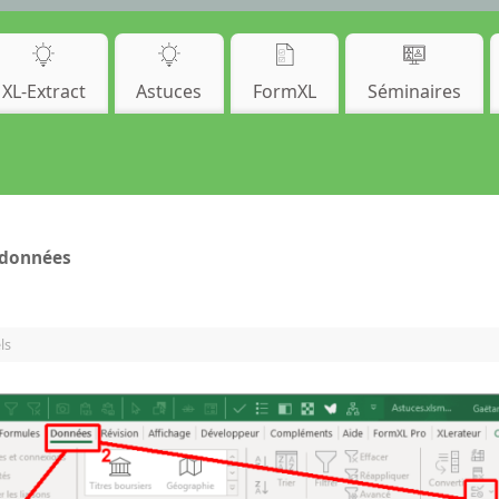
XL-Extract
Astuces
FormXL
Séminaires
 données
ls