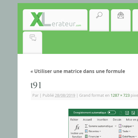
«
Utiliser une matrice dans une formule
t91
Par
|
Publié
28/08/2019
|
Grand format en
1287 × 723
pixe