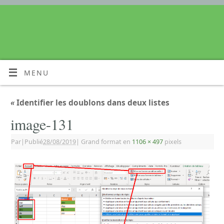
MENU
«
Identifier les doublons dans deux listes
image-131
Par
|
Publié
28/08/2019
|
Grand format en
1106 × 497
pixels