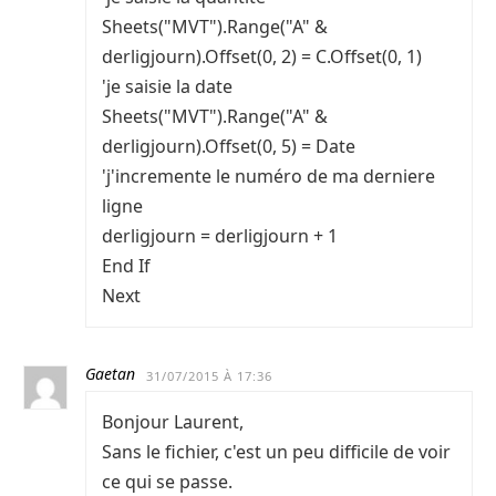
Sheets("MVT").Range("A" &
derligjourn).Offset(0, 2) = C.Offset(0, 1)
'je saisie la date
Sheets("MVT").Range("A" &
derligjourn).Offset(0, 5) = Date
'j'incremente le numéro de ma derniere
ligne
derligjourn = derligjourn + 1
End If
Next
Gaetan
31/07/2015 À 17:36
Bonjour Laurent,
Sans le fichier, c'est un peu difficile de voir
ce qui se passe.