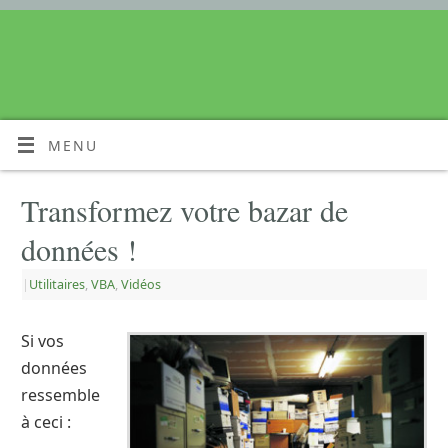
MENU
Transformez votre bazar de
données !
|
Utilitaires
,
VBA
,
Vidéos
Si vos
données
ressemble
à ceci :