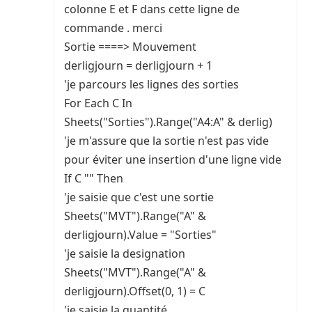
colonne E et F dans cette ligne de
commande . merci
Sortie ====> Mouvement
derligjourn = derligjourn + 1
'je parcours les lignes des sorties
For Each C In
Sheets("Sorties").Range("A4:A" & derlig)
'je m'assure que la sortie n'est pas vide
pour éviter une insertion d'une ligne vide
If C "" Then
'je saisie que c'est une sortie
Sheets("MVT").Range("A" &
derligjourn).Value = "Sorties"
'je saisie la designation
Sheets("MVT").Range("A" &
derligjourn).Offset(0, 1) = C
'je saisie la quantité