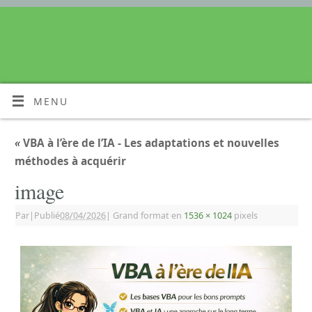
MENU
«
VBA à l’ère de l’IA - Les adaptations et nouvelles
méthodes à acquérir
image
Par
|
Publié
08/04/2026
|
Grand format en
1536 × 1024
pixels