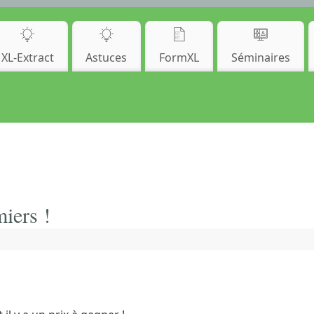
XL-Extract
Astuces
FormXL
Séminaires
iers !