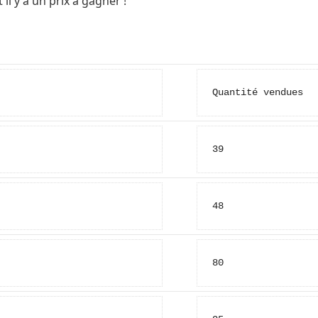
 il y a un prix à gagner !
Quantité vendues
39
48
80