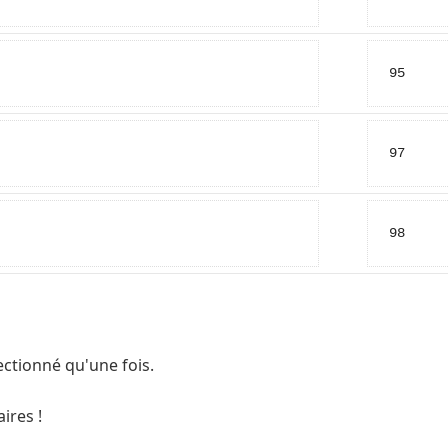
95
97
98
ectionné qu'une fois.
ires !