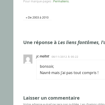
Pour marque-pages :
Permaliens
.
«
De 2003 à 2010
Une réponse à
Les liens fantômes, 
jc maltet
08/11/2012 À 00:22
bonsoir,
Navré mais j'ai pas tout compris !
Laisser un commentaire
Votre adresse e-mail ne sera pas publiée.
Les champs oblig