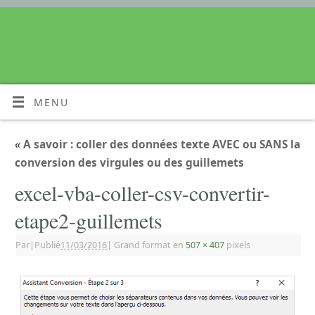
MENU
«
A savoir : coller des données texte AVEC ou SANS la
conversion des virgules ou des guillemets
excel-vba-coller-csv-convertir-
etape2-guillemets
Par
|
Publié
11/03/2016
|
Grand format en
507 × 407
pixels