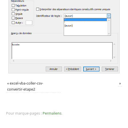
«
excel-vba-coller-csv-
»
convertir-etape2
Pour marque-pages :
Permaliens
.