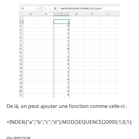
De là, on peut ajouter une fonction comme celle-ci :
=INDEX({"a";"b";"c";"d"};MOD(SEQUENCE(20000;1;0;1);4)+
ou encore