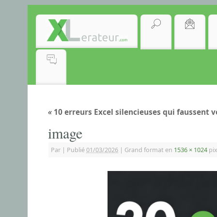
«
10 erreurs Excel silencieuses qui faussent vo
image
Par
|
Publié
01/03/2026
|
Grand format en
1536 × 1024
pix