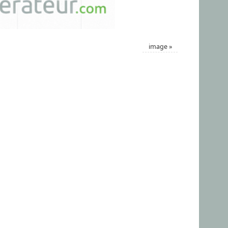
image
»