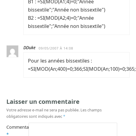
B1 : =SI(MOD(A1;4)=0;"Année
bissextile";"Année non bissextile")
B2 : =SI(MOD(A2;4)=0;"Année
bissextile";"Année non bissextile")
DDuke
09/05/2007 À 14:08
Pour les années bissextiles :
=SI(MOD(An;400)=0;366;SI(MOD(An;100)=0;365;
Laisser un commentaire
Votre adresse e-mail ne sera pas publiée.
Les champs
obligatoires sont indiqués avec
*
Commentaire
*