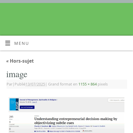
MENU
«
Hors-sujet
image
Par
|
Publié
13/07/2025
|
Grand format en
1155 × 864
pixels