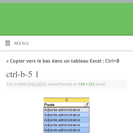
MENU
«
Copier vers le bas dans un tableau Excel : Ctrl+B
ctrl-b-5 1
Par
|
Publié
13/06/2015
|
Grand format en
154 × 221
pixels