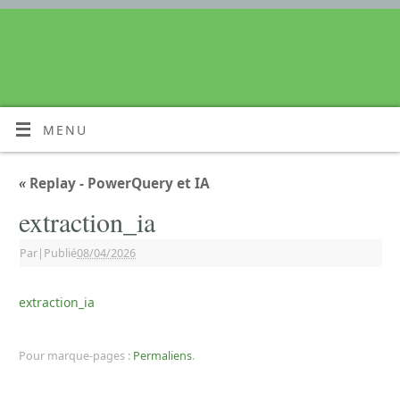
MENU
«
Replay - PowerQuery et IA
extraction_ia
Par
|
Publié
08/04/2026
extraction_ia
Pour marque-pages :
Permaliens
.