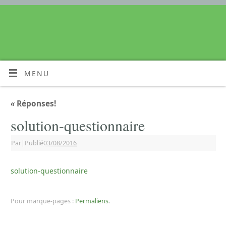
MENU
«
Réponses!
solution-questionnaire
Par
|
Publié
03/08/2016
solution-questionnaire
Pour marque-pages :
Permaliens
.