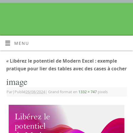
MENU
«
Libérez le potentiel de Modern Excel : exemple
pratique pour lier des tables avec des cases à cocher
image
Par
|
Publié
26/08/2024
|
Grand format en
1332 × 747
pixels