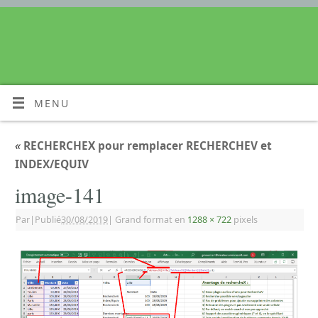
MENU
«
RECHERCHEX pour remplacer RECHERCHEV et
INDEX/EQUIV
image-141
Par
|
Publié
30/08/2019
|
Grand format en
1288 × 722
pixels