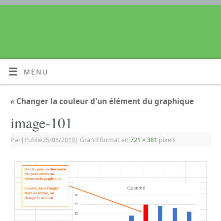
MENU
«
Changer la couleur d'un élément du graphique
image-101
Par
|
Publié
25/08/2019
|
Grand format en
721 × 381
pixels