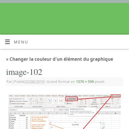
MENU
«
Changer la couleur d'un élément du graphique
image-102
Par
|
Publié
25/08/2019
|
Grand format en
1076 × 599
pixels