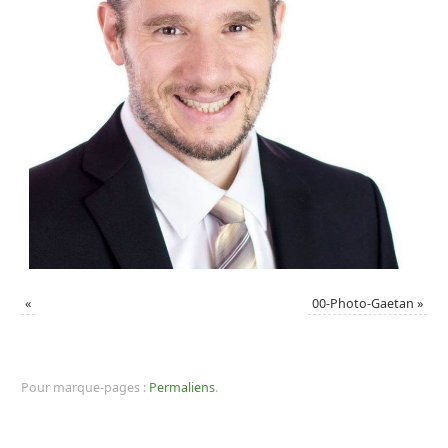
«
00-Photo-Gaetan
»
Pour marque-pages :
Permaliens
.