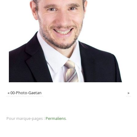
«
00-Photo-Gaetan
»
Pour marque-pages :
Permaliens
.