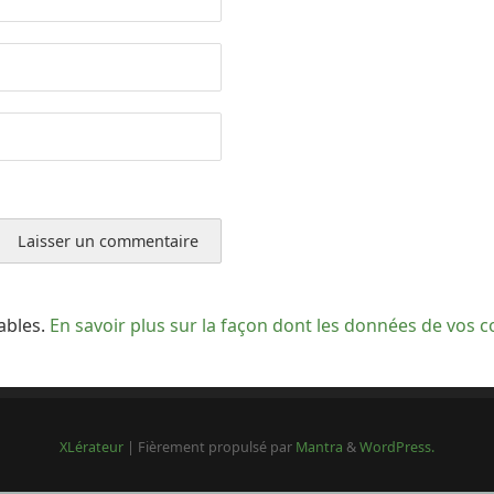
rables.
En savoir plus sur la façon dont les données de vos 
XLérateur
| Fièrement propulsé par
Mantra
&
WordPress.