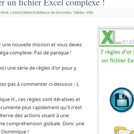
er un fichier Excel complexe !
néral
,
Listes/tables/tableaux de données
,
Tables
,
VBA
z une nouvelle mission et vous devez
méga-complexe. Pas de panique !
ici une série de règles d'or pour y
itez-pas à commenter ci-dessous :-).
e H., ces règles sont itératives et
documente plus rapidement qu'il n'est
lterne des actions visant à une
 une compréhension globale. Donc une
i Dominique !